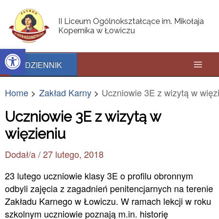
Skip
Post
Mai
to
navigation
II Liceum Ogólnokształcące im. Mikołaja
content
Kopernika w Łowiczu
Men
Open toolbar
DZIENNIK
Home
Zakład Karny
Uczniowie 3E z wizytą w więz
Uczniowie 3E z wizytą w
więzieniu
Dodał/a
/
27 lutego, 2018
23 lutego uczniowie klasy 3E o profilu obronnym
odbyli zajęcia z zagadnień penitencjarnych na terenie
Zakładu Karnego w Łowiczu. W ramach lekcji w roku
szkolnym uczniowie poznają m.in. historię