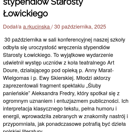
stypendiów Starosty
Łowickiego
Dodał/a
a.rkucinska
/
30 października, 2025
30 października w sali konferencyjnej naszej szkoły
odbyła się uroczystość wręczenia stypendiów
Starosty Łowickiego. To wyjątkowe wydarzenie
uświetnił występ uczniów z koła teatralnego Art
Doure, działającego pod opieką p. Anny Marat-
Wielgomas i p. Ewy Skierskiej. Młodzi aktorzy
zaprezentowali fragment spektaklu „Śluby
panieńskie” Aleksandra Fredry, który spotkał się z
ogromnym uznaniem i entuzjazmem publiczności. Ich
interpretacja klasycznego tekstu, pełna humoru i
energii, wprowadziła zebranych w znakomity nastrój i
przypomniała, jak ponadczasowe potrafią być dzieła
polskiej literatury.