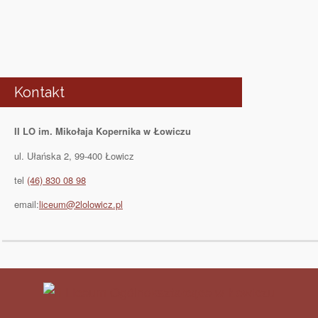
Kontakt
II LO im. Mikołaja Kopernika w Łowiczu
ul. Ułańska 2, 99-400 Łowicz
tel
(46) 830 08 98
email:
liceum@2lolowicz.pl