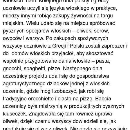
włoskich mam. Kolejnego dnia polscy i greccy
uczniowie uczyli się języka włoskiego w praktyce,
miedzy innymi robiąc zakupy żywności na targu
miejskim. Wielu udało się na miejscu spróbować
pysznych specjałów włoskich – oliwek, serów,
owoców i warzyw. Po zakupach spożywczych
wszyscy uczniowie z Grecji i Polski zostali zaproszeni
do domów włoskich przyjaciół, aby skosztować
wspólnie przygotowane dania włoskie – pasta,
gnocchi, spaghetti, pizze. Następnego dnia
uczestnicy projektu udali się do gospodarstwa
agroturystycznego dziadków jednej z włoskich
uczennic, gdzie mogli zobaczyć, jak robi się
tradycyjne orecchiette i ciasto na pizzę. Babcia
uczennicy była mistrzynią w produkcji tych pysznych
kluseczek. Znajdowała się tam również uprawa
oliwek, dzięki czemu wszyscy dowiedzieli się, jak
produkuje się oliwę z oliwek. Nie obyło się oczywiście