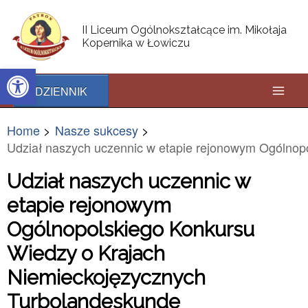
Skip
Post
Mai
to
navigation
II Liceum Ogólnokształcące im. Mikołaja
content
Kopernika w Łowiczu
Men
Open toolbar
DZIENNIK
Home
Nasze sukcesy
Udział naszych uczennic w etapie rejonowym Ogólnop
Udział naszych uczennic w
etapie rejonowym
Ogólnopolskiego Konkursu
Wiedzy o Krajach
Niemieckojęzycznych
Turbolandeskunde