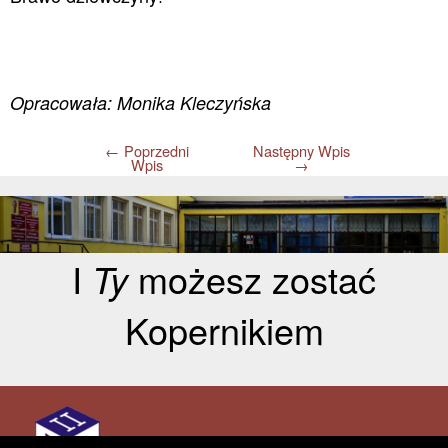
Opracowała: Monika Kleczyńska
←
Poprzedni
Następny Wpis
Wpis
→
I
Ty
możesz zostać
Kopernikiem
Aktualności