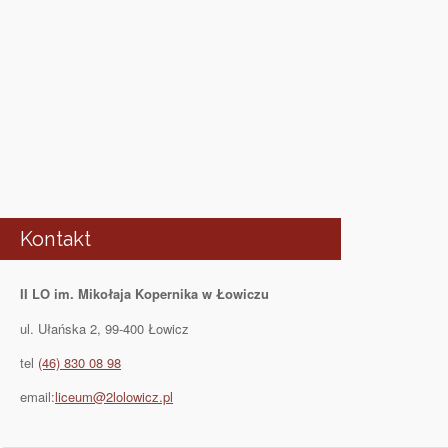
Kontakt
II LO im. Mikołaja Kopernika w Łowiczu
ul. Ułańska 2, 99-400 Łowicz
tel
(46) 830 08 98
email:
liceum@2lolowicz.pl