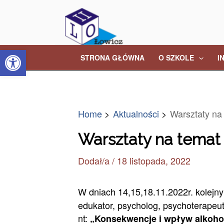
Skip
Post
to
navigation
content
Open toolbar
STRONA GŁÓWNA
O SZKOLE
I
Home
Aktualności
Warsztaty na
Warsztaty na temat 
Dodał/a
/
18 listopada, 2022
W dniach 14,15,18.11.2022r. kolejny
edukator, psycholog, psychoterapeu
nt:
„Konsekwencje i wpływ alkohol