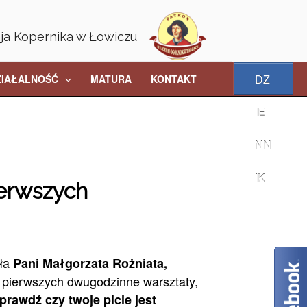
aja Kopernika w Łowiczu
DZ
ZIAŁALNOŚĆ
MATURA
KONTAKT
IE
NN
IK
ierwszych
iła
Pani Małgorzata Rożniata,
h pierwszych dwugodzinne warsztaty,
rawdź czy twoje picie jest