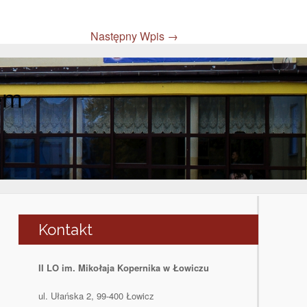
Następny Wpis
→
em
Kontakt
II LO im. Mikołaja Kopernika w Łowiczu
ul. Ułańska 2, 99-400 Łowicz