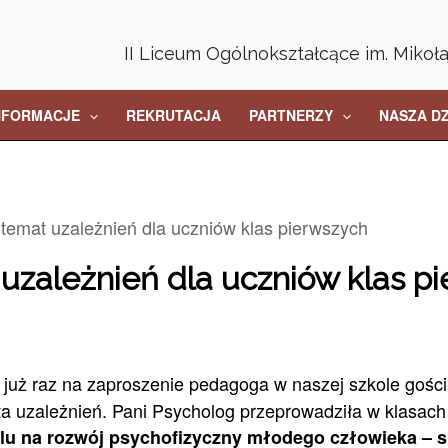
II Liceum Ogólnokształcące im. Mikoł
NFORMACJE
REKRUTACJA
PARTNERZY
NASZA D
 temat uzależnień dla uczniów klas pierwszych
uzależnień dla uczniów klas p
 już raz na zaproszenie pedagoga w naszej szkole gośc
ta uzależnień. Pani Psycholog przeprowadziła w klasac
u na rozwój psychofizyczny młodego człowieka – sp