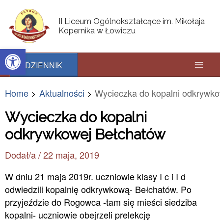
Skip
Post
Mai
to
navigation
II Liceum Ogólnokształcące im. Mikołaja
content
Kopernika w Łowiczu
Men
Open toolbar
DZIENNIK
Home
Aktualności
Wycieczka do kopalni odkrywk
Wycieczka do kopalni
odkrywkowej Bełchatów
Dodał/a
/
22 maja, 2019
W dniu 21 maja 2019r. uczniowie klasy I c i I d
odwiedzili kopalnię odkrywkową- Bełchatów. Po
przyjeździe do Rogowca -tam się mieści siedziba
kopalni- uczniowie obejrzeli prelekcję