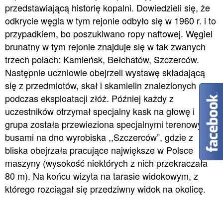
przedstawiającą historię kopalni. Dowiedzieli się, że
odkrycie węgla w tym rejonie odbyło się w 1960 r. i to
przypadkiem, bo poszukiwano ropy naftowej. Węgiel
brunatny w tym rejonie znajduje się w tak zwanych
trzech polach: Kamieńsk, Bełchatów, Szczerców.
Następnie uczniowie obejrzeli wystawę składającą
się z przedmiotów, skał i skamielin znalezionych
podczas eksploatacji złóż. Później każdy z
uczestników otrzymał specjalny kask na głowę i
grupa została przewieziona specjalnymi terenowymi
busami na dno wyrobiska ,,Szczerców”, gdzie z
bliska obejrzała pracujące największe w Polsce
maszyny (wysokość niektórych z nich przekraczała
80 m). Na końcu wizyta na tarasie widokowym, z
którego rozciągał się przedziwny widok na okolicę.