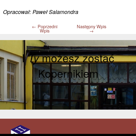
Opracował: Paweł Salamondra
←
Poprzedni
Następny Wpis
Wpis
→
I
Ty
możesz zostać
Kopernikiem
Aktualności