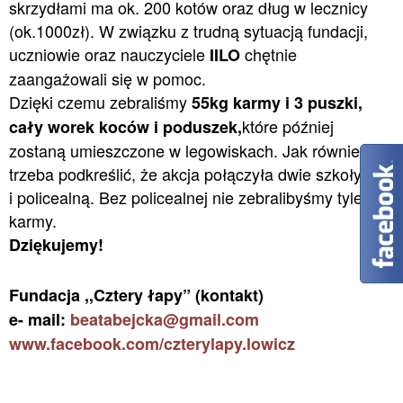
skrzydłami ma ok. 200 kotów oraz dług w lecznicy
(ok.1000zł). W związku z trudną sytuacją fundacji,
uczniowie oraz nauczyciele
chętnie
IILO
zaangażowali się w pomoc.
Dzięki czemu zebraliśmy
55kg karmy i 3 puszki,
które później
cały worek koców i poduszek,
zostaną umieszczone w legowiskach. Jak również
trzeba podkreślić, że akcja połączyła dwie szkoły 2Lo
i policealną. Bez policealnej nie zebralibyśmy tyle
karmy.
Dziękujemy!
Fundacja ,,Cztery łapy” (kontakt)
e- mail:
beatabejcka@gmail.com
www.facebook.com/czterylapy.lowicz