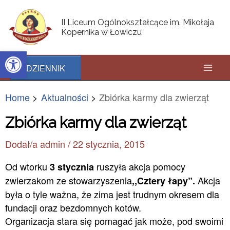
Skip
Post
Mai
to
navigation
II Liceum Ogólnokształcące im. Mikołaja
content
Kopernika w Łowiczu
Men
Open toolbar
DZIENNIK
Home
Aktualności
Zbiórka karmy dla zwierząt
Zbiórka karmy dla zwierząt
Dodał/a
admin
/
22 stycznia, 2015
Od wtorku
ruszyła akcja pomocy
3 stycznia
zwierzakom ze stowarzyszenia
Akcja
,,Cztery łapy”.
była o tyle ważna, że zima jest trudnym okresem dla
fundacji oraz bezdomnych kotów.
Organizacja stara się pomagać jak może, pod swoimi