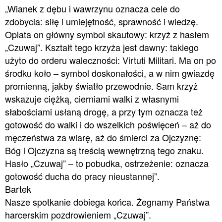
„Wianek z dębu i wawrzynu oznacza cele do
zdobycia: siłę i umiejętność, sprawność i wiedzę.
Oplata on główny symbol skautowy: krzyż z hasłem
„Czuwaj”. Kształt tego krzyża jest dawny: takiego
użyto do orderu waleczności: Virtuti Militari. Ma on po
środku koło – symbol doskonałości, a w nim gwiazdę
promienną, jakby światło przewodnie. Sam krzyż
wskazuje ciężką, cierniami walki z własnymi
słabościami usłaną drogę, a przy tym oznacza też
gotowość do walki i do wszelkich poświęceń – aż do
męczeństwa za wiarę, aż do śmierci za Ojczyznę:
Bóg i Ojczyzna są treścią wewnętrzną tego znaku.
Hasło „Czuwaj” – to pobudka, ostrzeżenie: oznacza
gotowość ducha do pracy nieustannej”.
Bartek
Nasze spotkanie dobiega końca. Żegnamy Państwa
harcerskim pozdrowieniem „Czuwaj”.