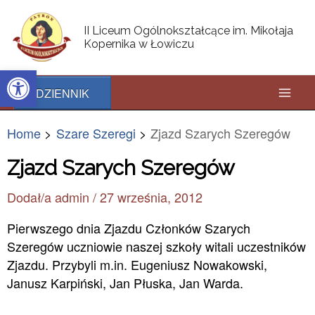
Skip
Post
Mai
to
navigation
II Liceum Ogólnokształcące im. Mikołaja
content
Kopernika w Łowiczu
Men
Open toolbar
DZIENNIK
Home
Szare Szeregi
Zjazd Szarych Szeregów
Zjazd Szarych Szeregów
Dodał/a
admin
/
27 września, 2012
Pierwszego dnia Zjazdu Członków Szarych
Szeregów uczniowie naszej szkoły witali uczestników
Zjazdu. Przybyli m.in. Eugeniusz Nowakowski,
Janusz Karpiński, Jan Płuska, Jan Warda.