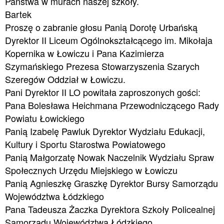
Państwa w murach naszej szkoły.
Bartek
Proszę o zabranie głosu Panią Dorotę Urbańską
Dyrektor II Liceum Ogólnokształcącego im. Mikołaja
Kopernika w Łowiczu i Pana Kazimierza
Szymańskiego Prezesa Stowarzyszenia Szarych
Szeregów Oddział w Łowiczu.
Pani Dyrektor II LO powitała zaproszonych gości:
Pana Bolesława Heichmana Przewodniczącego Rady
Powiatu Łowickiego
Panią Izabelę Pawluk Dyrektor Wydziału Edukacji,
Kultury i Sportu Starostwa Powiatowego
Panią Małgorzatę Nowak Naczelnik Wydziału Spraw
Społecznych Urzędu Miejskiego w Łowiczu
Panią Agnieszkę Graszkę Dyrektor Bursy Samorządu
Województwa Łódzkiego
Pana Tadeusza Żaczka Dyrektora Szkoły Policealnej
Samorządu Województwa Łódzkiego