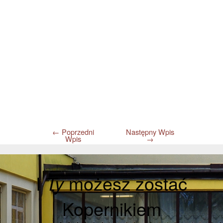
←
Poprzedni
Następny Wpis
Wpis
→
I
Ty
możesz zostać
Kopernikiem