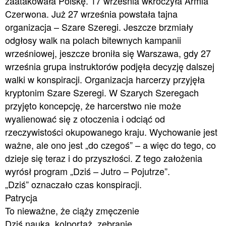
zaatakowała Polskę. 17 września wkroczyła Armia
Czerwona. Już 27 września powstała tajna
organizacja – Szare Szeregi. Jeszcze brzmiały
odgłosy walk na polach bitewnych kampanii
wrześniowej, jeszcze broniła się Warszawa, gdy 27
września grupa instruktorów podjęła decyzję dalszej
walki w konspiracji. Organizacja harcerzy przyjęła
kryptonim Szare Szeregi. W Szarych Szeregach
przyjęto koncepcję, że harcerstwo nie może
wyalienować się z otoczenia i odciąć od
rzeczywistości okupowanego kraju. Wychowanie jest
ważne, ale ono jest „do czegoś” – a więc do tego, co
dzieje się teraz i do przyszłości. Z tego założenia
wyrósł program „Dziś – Jutro – Pojutrze”.
„Dziś” oznaczało czas konspiracji.
Patrycja
To nieważne, że ciąży zmęczenie
Dziś nauka, kolportaż, zebranie