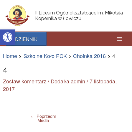
Skip
Post
Mai
to
navigation
II Liceum Ogólnokształcące im. Mikołaja
content
Kopernika w Łowiczu
Men
Open toolbar
DZIENNIK
Home
Szkolne Koło PCK
Choinka 2016
4
4
Zostaw komentarz
/ Dodał/a
admin
/
7 listopada,
2017
←
Poprzedni
Media