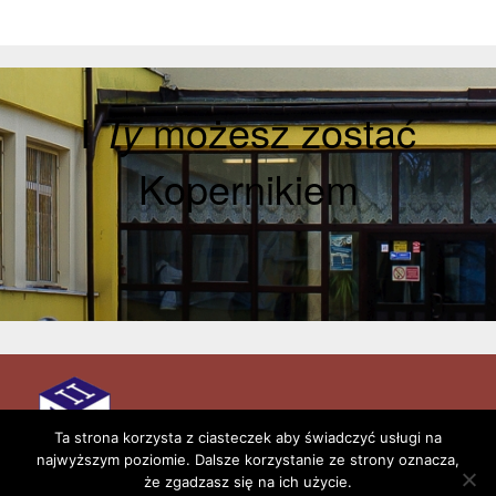
I
Ty
możesz zostać
Kopernikiem
Aktualności
Kontakt
Ta strona korzysta z ciasteczek aby świadczyć usługi na
najwyższym poziomie. Dalsze korzystanie ze strony oznacza,
Copyright © 2026 II Liceum Ogólnokształcące im.
że zgadzasz się na ich użycie.