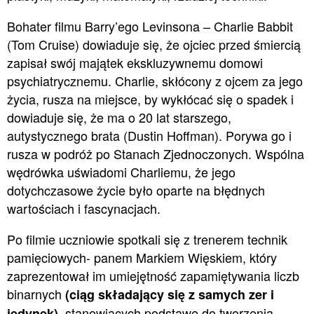
Bohater filmu Barry’ego Levinsona – Charlie Babbit
(Tom Cruise) dowiaduje się, że ojciec przed śmiercią
zapisał swój majątek ekskluzywnemu domowi
psychiatrycznemu. Charlie, skłócony z ojcem za jego
życia, rusza na miejsce, by wykłócać się o spadek i
dowiaduje się, że ma o 20 lat starszego,
autystycznego brata (Dustin Hoffman). Porywa go i
rusza w podróż po Stanach Zjednoczonych. Wspólna
wędrówka uświadomi Charliemu, że jego
dotychczasowe życie było oparte na błędnych
wartościach i fascynacjach.
Po filmie uczniowie spotkali się z trenerem technik
pamięciowych- panem Markiem Więskiem, który
zaprezentował im umiejętność zapamiętywania liczb
binarnych
(ciąg składający się z samych zer i
stanowiących podstawę do tworzenia
jedynek)
,