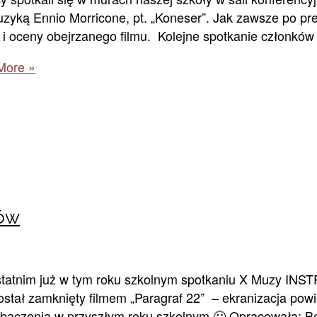
muzyką Ennio Morricone, pt. „Koneser”. Jak zawsze po pre
i i oceny obejrzanego filmu. Kolejne spotkanie członkó
More »
ów
ostatnim już w tym roku szkolnym spotkaniu X Muzy I
ł zamknięty filmem „Paragraf 22” – ekranizacja powie
zobaczenia w przyszłym roku szkolnym 🙂 Opracowała: 