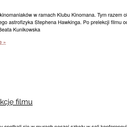
e kinomaniaków w ramach Klubu Kinomana. Tym razem ob
nego astrofizyka Stephena Hawkinga. Po prelekcji filmu 
Beata Kunikowska
e »
kcję filmu
spotkali się w murach naszej szkoły w sali konferencyjn