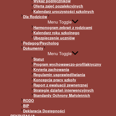
Wykaz podręczników
Oferta zajęć pozalekcyjnych
Kalendarz uroczystości szkolnych
Dla Rodziców
Menu Toggle
Harmonogram zebrań z rodzicami
Kalendarz roku szkolnego
Ubezpieczenie uczniów
Pedagog/Psycholog
Dokumenty
Menu Toggle
Statut
Program wychowawczo-profilaktyczny
Kryteria zachowania
Regulamin usprawiedliwiania
Koncepcja pracy szkoły
Raport z ewaluacji zewnętrznej
Strategie działań interwencyjnych
Standardy Ochrony Małoletnich
RODO
BIP
Deklaracja Dostępności