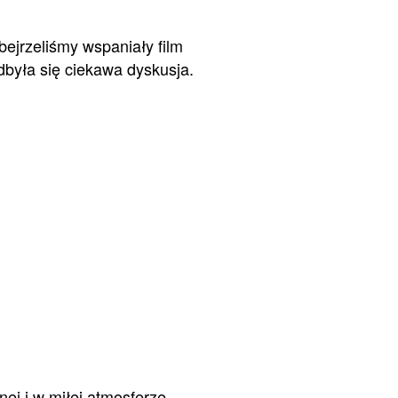
ejrzeliśmy wspaniały film
odbyła się ciekawa dyskusja.
ej i w miłej atmosferze