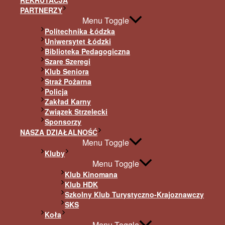
REKRUTACJA
PARTNERZY
Menu Toggle
Politechnika Łódzka
Uniwersytet Łódzki
Biblioteka Pedagogiczna
Szare Szeregi
Klub Seniora
Straż Pożarna
Policja
Zakład Karny
Związek Strzelecki
Sponsorzy
NASZA DZIAŁALNOŚĆ
Menu Toggle
Kluby
Menu Toggle
Klub Kinomana
Klub HDK
Szkolny Klub Turystyczno-Krajoznawczy
SKS
Koła
Menu Toggle