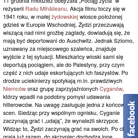
11 grudnia młodzież obejrzała „Pociąg życia” w
reżyserii
Radu Mihăileanu
. Akcja filmu toczy się w
1941 roku, w małej
żydowskiej
wiosce położonej
gdzieś w Europie Wschodniej. Żydzi przeczuwają
wiszącą nad nimi groźbę zagłady, dowiadują się, że
mają być deportowani do Auschwitz. Jednak Szlomo,
uznawany za miejscowego szaleńca, znajduje
wyjście z tej sytuacji. Mieszkańcy wioski sami się
deportują pociągiem, ale do Palestyny, przy czym
część z nich udaje eskortujących ich faszystów. Po
drodze uciekinierzy spotykają m.in. prawdziwych
Niemców
oraz grupę zaprzyjaźnionych
Cyganów
,
którzy wpadli na podobny pomysł udawania
hitlerowców. Na uwagę zasługuje jedna z końcowych
scen. Siedząc przy wspólnym ognisku, Cyganie
zaczynają grać i „udają”, że wynaleźli skrzypce.
Widząc to, Żydzi zaczynają grać na swoich. Po chwili
grają już razem, do skrzypiec dochodzą inne