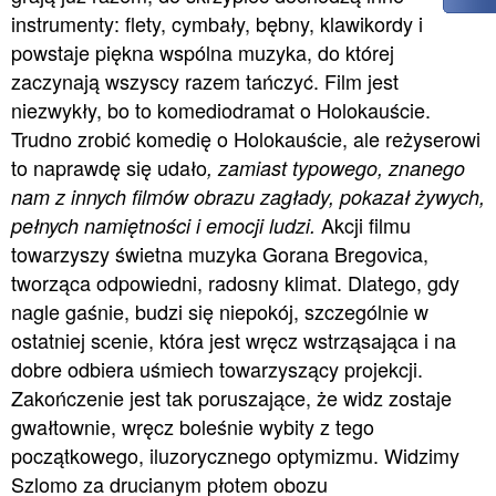
instrumenty: flety, cymbały, bębny, klawikordy i
powstaje piękna wspólna muzyka, do której
zaczynają wszyscy razem tańczyć. Film jest
niezwykły, bo to komediodramat o Holokauście.
Trudno zrobić komedię o Holokauście, ale reżyserowi
to naprawdę się udało
, zamiast typowego, znanego
nam z innych filmów obrazu zagłady, pokazał żywych,
Akcji filmu
pełnych namiętności i emocji ludzi.
towarzyszy świetna muzyka Gorana Bregovica,
tworząca odpowiedni, radosny klimat. Dlatego, gdy
nagle gaśnie, budzi się niepokój, szczególnie w
ostatniej scenie, która jest wręcz wstrząsająca i na
dobre odbiera uśmiech towarzyszący projekcji.
Zakończenie jest tak poruszające, że widz zostaje
gwałtownie, wręcz boleśnie wybity z tego
początkowego, iluzorycznego optymizmu. Widzimy
Szlomo za drucianym płotem obozu