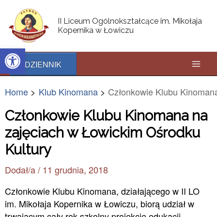
Skip
Post
Mai
to
navigation
II Liceum Ogólnokształcące im. Mikołaja
content
Kopernika w Łowiczu
Men
Open toolbar
DZIENNIK
Home
Klub Kinomana
Członkowie Klubu Kinomana
Członkowie Klubu Kinomana na
zajęciach w Łowickim Ośrodku
Kultury
Dodał/a
/
11 grudnia, 2018
Członkowie Klubu Kinomana, działającego w II LO
im. Mikołaja Kopernika w Łowiczu, biorą udział w
trwającym cały rok szkolny projekcie edukacji