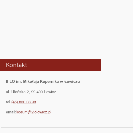
Kontakt
II LO im. Mikołaja Kopernika w Łowiczu
ul. Ułańska 2, 99-400 Łowicz
tel
(46) 830 08 98
email:
liceum@2lolowicz.pl