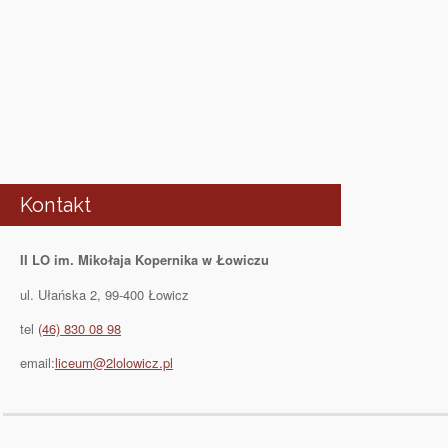
Kontakt
II LO im. Mikołaja Kopernika w Łowiczu
ul. Ułańska 2, 99-400 Łowicz
tel
(46) 830 08 98
email:
liceum@2lolowicz.pl