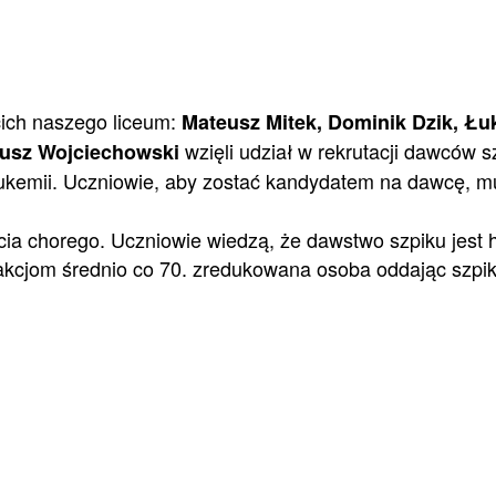
ecich naszego liceum:
Mateusz Mitek, Dominik Dzik, Łu
wzięli udział w rekrutacji dawców 
eusz Wojciechowski
ukemii. Uczniowie, aby zostać kandydatem na dawcę, mu
ia chorego. Uczniowie wiedzą, że dawstwo szpiku jest 
 akcjom średnio co 70. zredukowana osoba oddając szpik