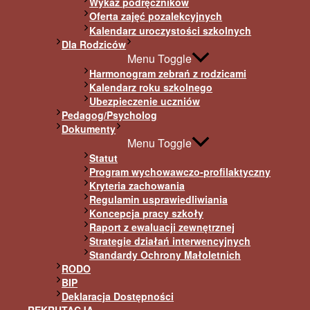
Wykaz podręczników
Oferta zajęć pozalekcyjnych
Kalendarz uroczystości szkolnych
Dla Rodziców
Menu Toggle
Harmonogram zebrań z rodzicami
Kalendarz roku szkolnego
Ubezpieczenie uczniów
Pedagog/Psycholog
Dokumenty
Menu Toggle
Statut
Program wychowawczo-profilaktyczny
Kryteria zachowania
Regulamin usprawiedliwiania
Koncepcja pracy szkoły
Raport z ewaluacji zewnętrznej
Strategie działań interwencyjnych
Standardy Ochrony Małoletnich
RODO
BIP
Deklaracja Dostępności