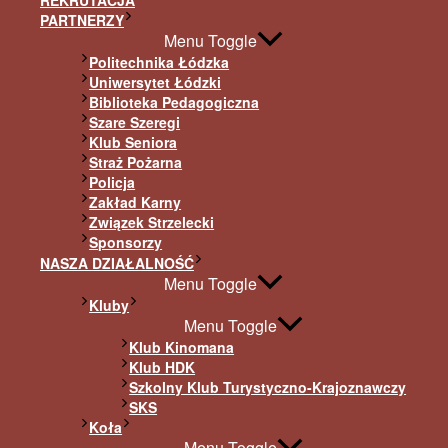
REKRUTACJA
PARTNERZY
Menu Toggle
Politechnika Łódzka
Uniwersytet Łódzki
Biblioteka Pedagogiczna
Szare Szeregi
Klub Seniora
Straż Pożarna
Policja
Zakład Karny
Związek Strzelecki
Sponsorzy
NASZA DZIAŁALNOŚĆ
Menu Toggle
Kluby
Menu Toggle
Klub Kinomana
Klub HDK
Szkolny Klub Turystyczno-Krajoznawczy
SKS
Koła
Menu Toggle