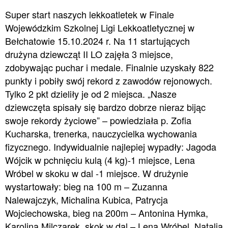
Super start naszych lekkoatletek w Finale
Wojewódzkim Szkolnej Ligi Lekkoatletycznej w
Bełchatowie 15.10.2024 r. Na 11 startujących
drużyna dziewcząt II LO zajęła 3 miejsce,
zdobywając puchar i medale. Finalnie uzyskały 822
punkty i pobiły swój rekord z zawodów rejonowych.
Tylko 2 pkt dzieliły je od 2 miejsca. „Nasze
dziewczęta spisały się bardzo dobrze nieraz bijąc
swoje rekordy życiowe” – powiedziała p. Zofia
Kucharska, trenerka, nauczycielka wychowania
fizycznego. Indywidualnie najlepiej wypadły: Jagoda
Wójcik w pchnięciu kulą (4 kg)-1 miejsce, Lena
Wróbel w skoku w dal -1 miejsce. W drużynie
wystartowały: bieg na 100 m – Zuzanna
Nalewajczyk, Michalina Kubica, Patrycja
Wojciechowska, bieg na 200m – Antonina Hymka,
Karolina Milczarek, skok w dal – Lena Wróbel, Natalia