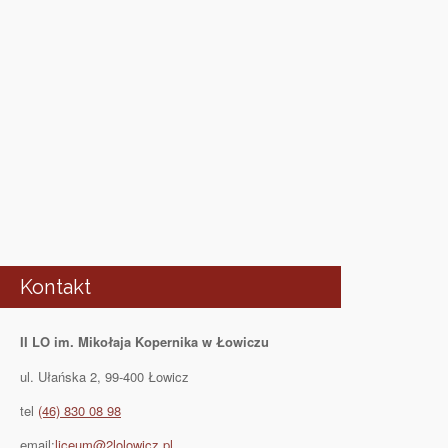
Kontakt
II LO im. Mikołaja Kopernika w Łowiczu
ul. Ułańska 2, 99-400 Łowicz
tel
(46) 830 08 98
email:
liceum@2lolowicz.pl