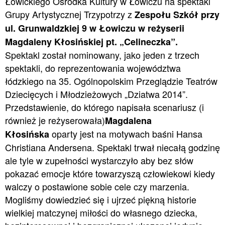
Łowickiego Ośrodka Kultury w Łowiczu na spektakl
Grupy Artystycznej Trzypotrzy z
Zespołu Szkół przy
ul. Grunwaldzkiej 9 w Łowiczu w reżyserii
Magdaleny Kłosińskiej pt. „Celineczka”.
Spektakl został nominowany, jako jeden z trzech
spektakli, do reprezentowania województwa
łódzkiego na 35. Ogólnopolskim Przeglądzie Teatrów
Dziecięcych i Młodzieżowych „Dziatwa 2014”.
Przedstawienie, do którego napisała scenariusz (i
również je reżyserowała)
Magdalena
oparty jest na motywach baśni Hansa
Kłosińska
Christiana Andersena. Spektakl trwał niecałą godzinę
ale tyle w zupełności wystarczyło aby bez słów
pokazać emocje które towarzyszą człowiekowi kiedy
walczy o postawione sobie cele czy marzenia.
Mogliśmy dowiedzieć się i ujrzeć piękną historie
wielkiej matczynej miłości do własnego dziecka,