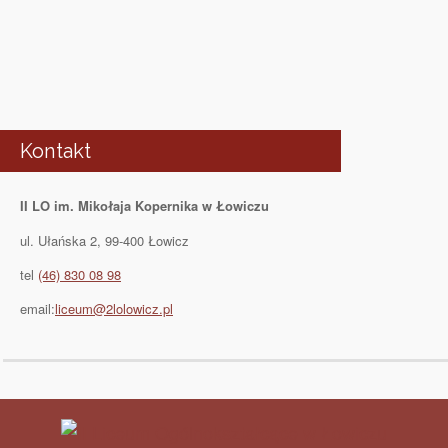
Kontakt
II LO im. Mikołaja Kopernika w Łowiczu
ul. Ułańska 2, 99-400 Łowicz
tel
(46) 830 08 98
email:
liceum@2lolowicz.pl