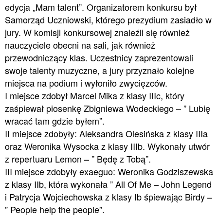
edycja „Mam talent”. Organizatorem konkursu był
Samorząd Uczniowski, którego prezydium zasiadło w
jury. W komisji konkursowej znaleźli się również
nauczyciele obecni na sali, jak również
przewodniczący klas. Uczestnicy zaprezentowali
swoje talenty muzyczne, a jury przyznało kolejne
miejsca na podium i wyłoniło zwycięzców.
I miejsce zdobył Marcel Mika z klasy IIIc, który
zaśpiewał piosenkę Zbigniewa Wodeckiego – ” Lubię
wracać tam gdzie byłem”.
II miejsce zdobyły: Aleksandra Olesińska z klasy IIIa
oraz Weronika Wysocka z klasy IIIb. Wykonały utwór
z repertuaru Lemon – ” Będę z Tobą”.
III miejsce zdobyły exaeguo: Weronika Godziszewska
z klasy IIb, która wykonała ” All Of Me – John Legend
i Patrycja Wojciechowska z klasy Ib śpiewając Birdy –
” People help the people”.