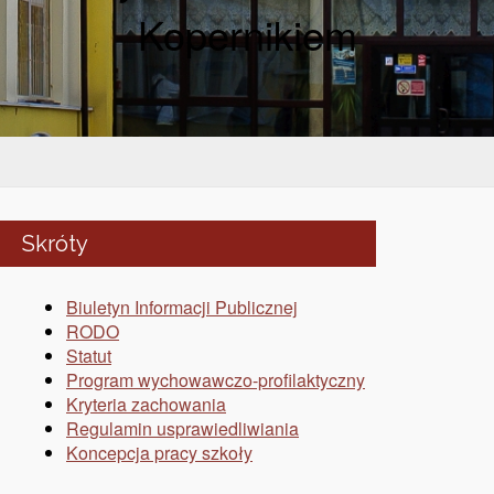
Kopernikiem
Skróty
Biuletyn Informacji Publicznej
RODO
Statut
Program wychowawczo-profilaktyczny
Kryteria zachowania
Regulamin usprawiedliwiania
Koncepcja pracy szkoły