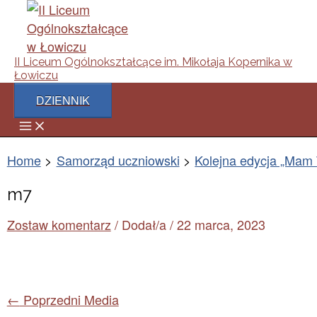
Main
Skip
Post
Imię*
E-
Strona
Menu
to
navigation
mail*
internetowa
content
II Liceum Ogólnokształcące im. Mikołaja Kopernika w
Łowiczu
DZIENNIK
Home
Samorząd uczniowski
Kolejna edycja „Mam 
m7
Zostaw komentarz
/ Dodał/a
/
22 marca, 2023
←
Poprzedni Media