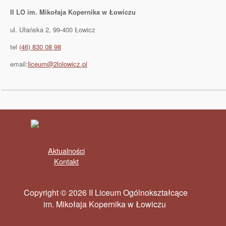
II LO im. Mikołaja Kopernika w Łowiczu
ul. Ułańska 2, 99-400 Łowicz
tel
(46) 830 08 98
email:
liceum@2lolowicz.pl
Aktualności
Kontakt
Copyright © 2026 II Liceum Ogólnokształcące
im. Mikołaja Kopernika w Łowiczu