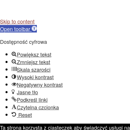
Skip to content
Open toolbar
Dostępność cyfrowa
Powiększ tekst
Zmniejsz tekst
Skala szarości
Wysoki kontrast
Negatywny kontrast
Jasne tło
Podkreśl linki
Czytelna czcionka
Reset
Ta strona korzysta z ciasteczek aby świadczyć usługi na