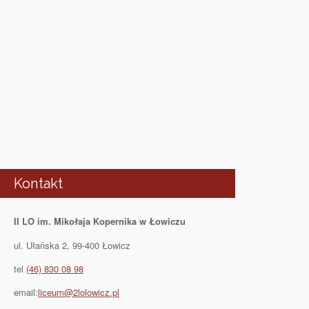
Kontakt
II LO im. Mikołaja Kopernika w Łowiczu
ul. Ułańska 2, 99-400 Łowicz
tel
(46) 830 08 98
email:
liceum@2lolowicz.pl