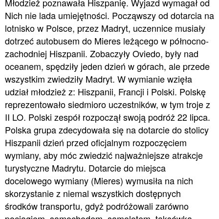
Młodzież poznawała Hiszpanię. Wyjazd wymagał od
Nich nie lada umiejętności. Począwszy od dotarcia na
lotnisko w Polsce, przez Madryt, uczennice musiały
dotrzeć autobusem do Mieres leżącego w północno-
zachodniej Hiszpanii. Zobaczyły Oviedo, były nad
oceanem, spędziły jeden dzień w górach, ale przede
wszystkim zwiedziły Madryt. W wymianie wzięła
udział młodzież z: Hiszpanii, Francji i Polski. Polskę
reprezentowało siedmioro uczestników, w tym troje z
II LO. Polski zespół rozpoczął swoją podróż 22 lipca.
Polska grupa zdecydowała się na dotarcie do stolicy
Hiszpanii dzień przed oficjalnym rozpoczęciem
wymiany, aby móc zwiedzić najważniejsze atrakcje
turystyczne Madrytu. Dotarcie do miejsca
docelowego wymiany (Mieres) wymusiła na nich
skorzystanie z niemal wszystkich dostępnych
środków transportu, gdyż podróżowali zarówno
pociągiem, samochodem, samolotem, taksówką,