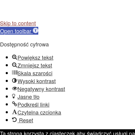
Skip to content
Open toolbar
Dostępność cyfrowa
Powiększ tekst
Zmniejsz tekst
Skala szarości
Wysoki kontrast
Negatywny kontrast
Jasne tło
Podkreśl linki
Czytelna czcionka
Reset
Ta strona korzysta z ciasteczek aby świadczyć usługi na