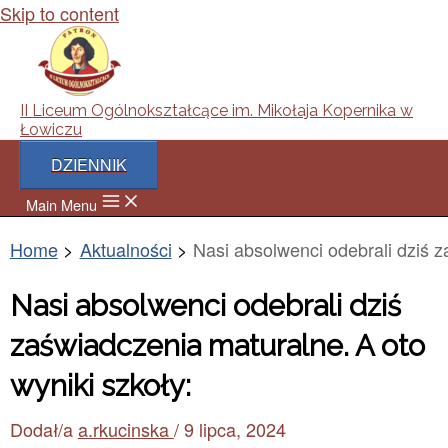
Skip to content
II Liceum Ogólnokształcące im. Mikołaja Kopernika w
Łowiczu
DZIENNIK
Main Menu
Home
Aktualności
Nasi absolwenci odebrali dziś z
Nasi absolwenci odebrali dziś
zaświadczenia maturalne. A oto
wyniki szkoły:
Dodał/a
a.rkucinska
/
9 lipca, 2024