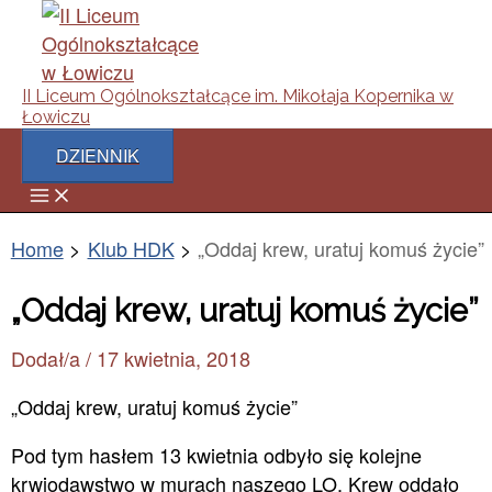
Main
Skip
Post
Menu
to
navigation
content
II Liceum Ogólnokształcące im. Mikołaja Kopernika w
Łowiczu
DZIENNIK
Home
Klub HDK
„Oddaj krew, uratuj komuś życie”
„Oddaj krew, uratuj komuś życie”
Dodał/a
/
17 kwietnia, 2018
„Oddaj krew, uratuj komuś życie”
Pod tym hasłem 13 kwietnia odbyło się kolejne
krwiodawstwo w murach naszego LO. Krew oddało