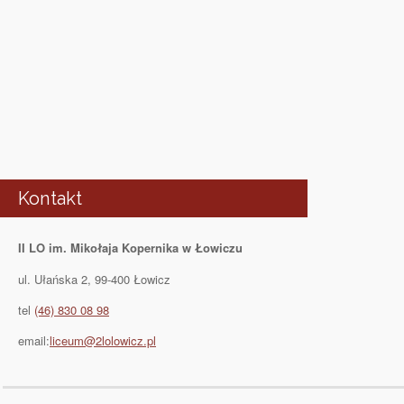
Kontakt
II LO im. Mikołaja Kopernika w Łowiczu
ul. Ułańska 2, 99-400 Łowicz
tel
(46) 830 08 98
email:
liceum@2lolowicz.pl