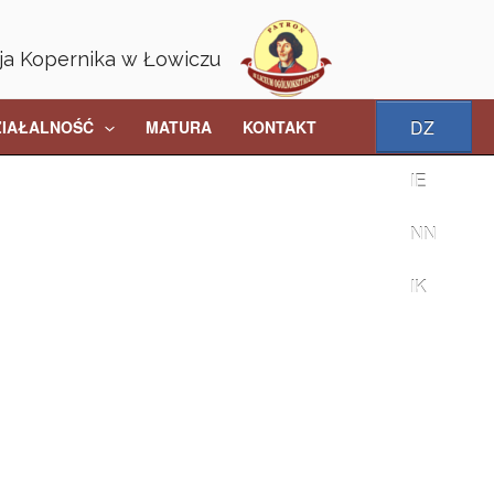
aja Kopernika w Łowiczu
DZ
ZIAŁALNOŚĆ
MATURA
KONTAKT
IE
NN
IK