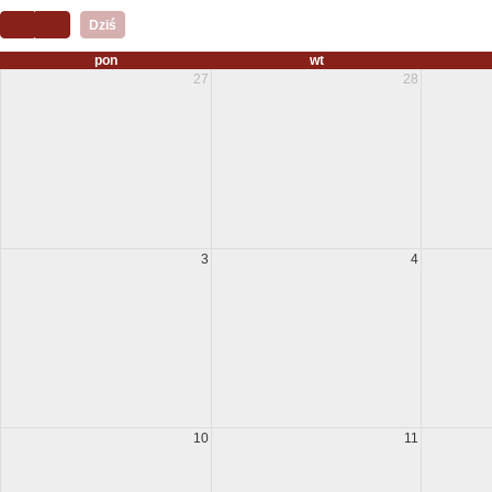
Dziś
pon
wt
27
28
3
4
10
11