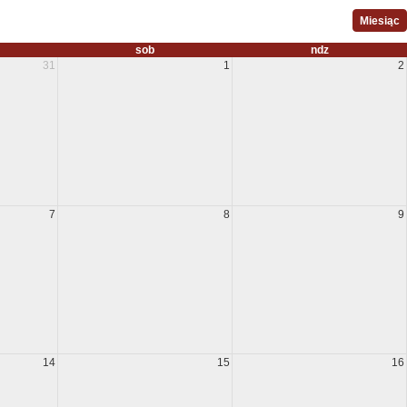
Miesiąc
sob
ndz
31
1
2
7
8
9
14
15
16