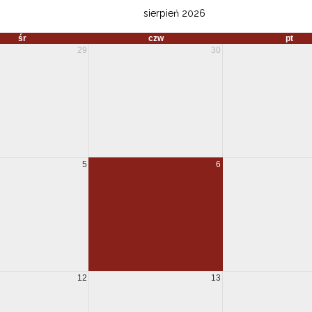
sierpień 2026
śr
czw
pt
29
30
5
6
12
13