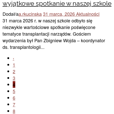
wyjątkowe spotkanie w naszej szkole
Dodał/a
a.rkucinska
31 marca, 2026
Aktualności
31 marca 2026 r. w naszej szkole odbyło się
niezwykle wartościowe spotkanie poświęcone
tematyce transplantacji narządów. Gościem
wydarzenia był Pan Zbigniew Wojda – koordynator
ds. transplantologii...
‹
1
2
3
4
5
6
7
8