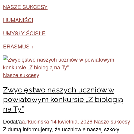
NASZE SUKCESY
HUMANIŚCI
UMYSŁY ŚCISŁE
ERASMUS +
Nasze sukcesy
Zwycięstwo naszych uczniów w
powiatowym konkursie „Z biologią
na Ty”
Dodał/a
a.rkucinska
14 kwietnia, 2026
Nasze sukcesy
Z dumą informujemy, że uczniowie naszej szkoły