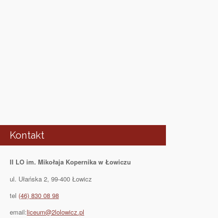
Kontakt
II LO im. Mikołaja Kopernika w Łowiczu
ul. Ułańska 2, 99-400 Łowicz
tel
(46) 830 08 98
email:
liceum@2lolowicz.pl