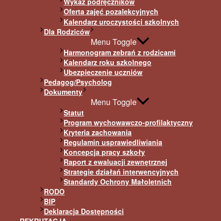
Wykaz podręczników
Oferta zajęć pozalekcyjnych
Kalendarz uroczystości szkolnych
Dla Rodziców
Menu Toggle
Harmonogram zebrań z rodzicami
Kalendarz roku szkolnego
Ubezpieczenie uczniów
Pedagog/Psycholog
Dokumenty
Menu Toggle
Statut
Program wychowawczo-profilaktyczny
Kryteria zachowania
Regulamin usprawiedliwiania
Koncepcja pracy szkoły
Raport z ewaluacji zewnętrznej
Strategie działań interwencyjnych
Standardy Ochrony Małoletnich
RODO
BIP
Deklaracja Dostępności