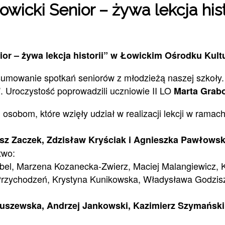
icki Senior – żywa lekcja histo
r – żywa lekcja historii” w Łowickim Ośrodku Kultur
dsumowanie spotkań seniorów z młodzieżą naszej szkoły.
. Uroczystość poprowadzili uczniowie II LO
Marta Grabo
sobom, które wzięły udział w realizacji lekcji w ramac
eusz Zaczek, Zdzisław Kryściak i Agnieszka Pawłows
two:
el, Marzena Kozanecka-Zwierz, Maciej Malangiewicz, K
 Przychodzeń, Krystyna Kunikowska, Władysława Godzi
uszewska, Andrzej Jankowski, Kazimierz Szymański,