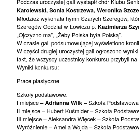
Podczas uroczystej gali wystąpił chór Klubu Seni
Karolewski, Sonia Kostrzewa, Weronika Szcz
Młodzież wykonała hymn Szarych Szeregów, któr
Szeregów Oddział w Łowiczu p.
Kazimierza Sz
„Ojczyzno ma”, „Żeby Polska była Polską”.
W czasie gali podsumowującej wyświetlono kroni
W części drugiej uroczystej gali ogłoszono wynik
fakt, że wszyscy uczestnicy konkursu przybyli na
Wyniki konkursu:
Prace plastyczne
Szkoły podstawowe:
I miejsce –
– Szkoła Podstawowa N
Adrianna Wilk
II miejsce – Hubert Kuśmider – Szkoła Podstaw
III miejsce – Aleksandra Więcek – Szkoła Podst
Wyróżnienie – Amelia Wojda – Szkoła Podstawow