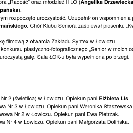
ora „Radość” oraz młodzież II LO (
Angelika Drzewiecka
).
epańska
ym rozpoczęto uroczystość. Uzupełnił on wspomnienia
Chór Klubu Seniora zaśpiewał piosenki: „Kwi
ymańskiego.
kę filmową z otwarcia Zakładu Syntex w Łowiczu.
i konkursu plastyczno-fotograficznego „Senior w moich 
 uroczystą galę. Sala ŁOK-u była wypełniona po brzegi.
r 2 (świetlica) w Łowiczu. Opiekun pani
Elżbieta Lis
owa Nr 3 w Łowiczu. Opiekun pani Weronika Staszewska
awowa Nr 2 w Łowiczu. Opiekun pani Ewa Pietrzak.
a Nr 4 w Łowiczu. Opiekun pani Małgorzata Dolińska.