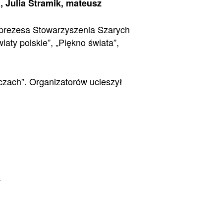
, Julia Stramik, mateusz
 prezesa Stowarzyszenia Szarych
aty polskie”, „Piękno świata”,
oczach”. Organizatorów ucieszył
.