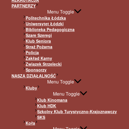
REKRUTACJA
PARTNERZY
Menu Toggle
Politechnika Łódzka
Uniwersytet Łódzki
Biblioteka Pedagogiczna
Szare Szeregi
Klub Seniora
Straż Pożarna
Policja
Zakład Karny
Związek Strzelecki
Sponsorzy
NASZA DZIAŁALNOŚĆ
Menu Toggle
Kluby
Menu Toggle
Klub Kinomana
Klub HDK
Szkolny Klub Turystyczno-Krajoznawczy
SKS
Koła
Menu Toggle