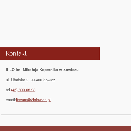
Kontakt
II LO im. Mikołaja Kopernika w Łowiczu
ul. Ułańska 2, 99-400 Łowicz
tel
(46) 830 08 98
email:
liceum@2lolowicz.pl