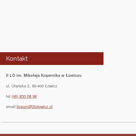
Kontakt
II LO im. Mikołaja Kopernika w Łowiczu
ul. Ułańska 2, 99-400 Łowicz
tel
(46) 830 08 98
email:
liceum@2lolowicz.pl