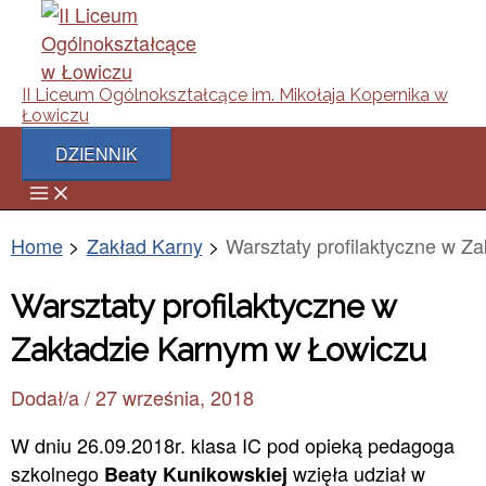
Main
Skip
Post
Menu
to
navigation
content
II Liceum Ogólnokształcące im. Mikołaja Kopernika w
Łowiczu
DZIENNIK
Home
Zakład Karny
Warsztaty profilaktyczne w Z
Warsztaty profilaktyczne w
Zakładzie Karnym w Łowiczu
Dodał/a
/
27 września, 2018
W dniu 26.09.2018r. klasa IC pod opieką pedagoga
szkolnego
wzięła udział w
Beaty Kunikowskiej