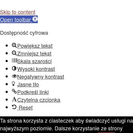
Skip to content
Open toolbar
Dostępność cyfrowa
Powiększ tekst
Zmniejsz tekst
Skala szarości
Wysoki kontrast
Negatywny kontrast
Jasne tło
Podkreśl linki
Czytelna czcionka
Reset
Ta strona korzysta z ciasteczek aby świadczyć usługi na
najwyższym poziomie. Dalsze korzystanie ze strony