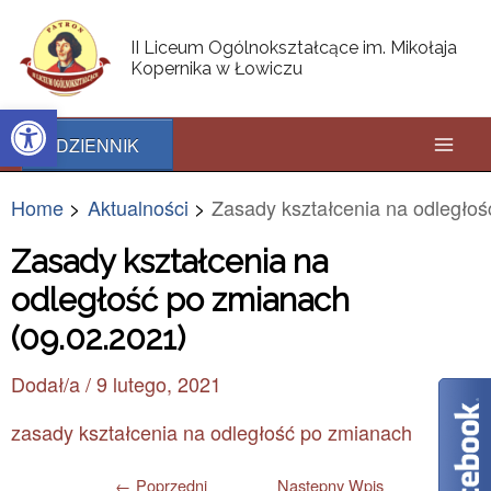
Skip
Post
Mai
to
navigation
II Liceum Ogólnokształcące im. Mikołaja
content
Kopernika w Łowiczu
Men
Open toolbar
DZIENNIK
Home
Aktualności
Zasady kształcenia na odległoś
Zasady kształcenia na
odległość po zmianach
(09.02.2021)
Dodał/a
/
9 lutego, 2021
zasady kształcenia na odległość po zmianach
←
Poprzedni
Następny Wpis