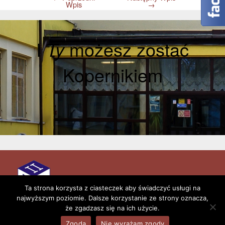
Wpis
→
I
Ty
możesz zostać
Kopernikiem
Aktualności
Kontakt
Ta strona korzysta z ciasteczek aby świadczyć usługi na
najwyższym poziomie. Dalsze korzystanie ze strony oznacza,
Copyright © 2026 II Liceum Ogólnokształcące im.
że zgadzasz się na ich użycie.
Mikołaja Kopernika w Łowiczu
Zgoda
Nie wyrażam zgody