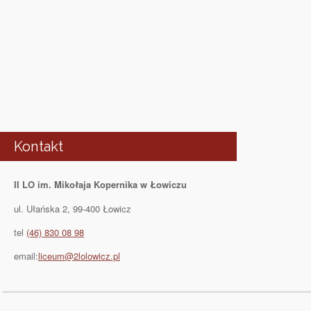
Kontakt
II LO im. Mikołaja Kopernika w Łowiczu
ul. Ułańska 2, 99-400 Łowicz
tel
(46) 830 08 98
email:
liceum@2lolowicz.pl