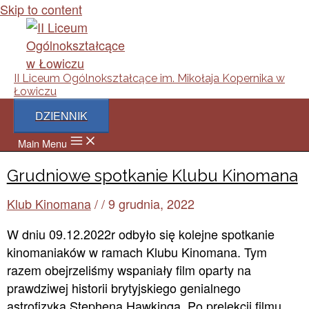
Skip to content
II Liceum Ogólnokształcące im. Mikołaja Kopernika w
Łowiczu
DZIENNIK
Main Menu
Grudniowe spotkanie Klubu Kinomana
Klub Kinomana
/
/
9 grudnia, 2022
W dniu 09.12.2022r odbyło się kolejne spotkanie
kinomaniaków w ramach Klubu Kinomana. Tym
razem obejrzeliśmy wspaniały film oparty na
prawdziwej historii brytyjskiego genialnego
astrofizyka Stephena Hawkinga. Po prelekcji filmu