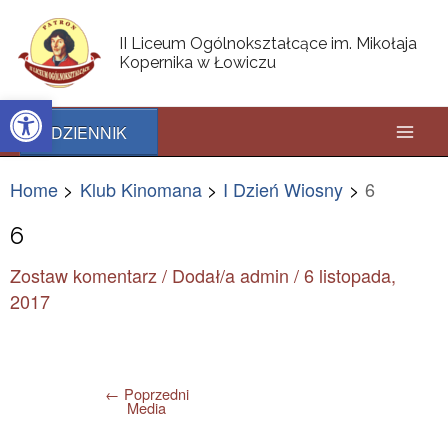
Skip
Post
Mai
to
navigation
II Liceum Ogólnokształcące im. Mikołaja
content
Kopernika w Łowiczu
Men
Open toolbar
DZIENNIK
Home
Klub Kinomana
I Dzień Wiosny
6
6
Zostaw komentarz
/ Dodał/a
admin
/
6 listopada,
2017
←
Poprzedni
Media