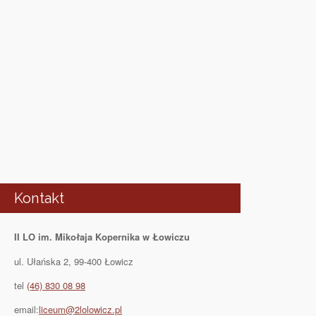
Kontakt
II LO im. Mikołaja Kopernika w Łowiczu
ul. Ułańska 2, 99-400 Łowicz
tel
(46) 830 08 98
email:
liceum@2lolowicz.pl