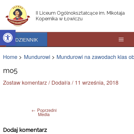
Skip
Post
Mai
to
navigation
II Liceum Ogólnokształcące im. Mikołaja
content
Kopernika w Łowiczu
Men
Open toolbar
DZIENNIK
Home
Mundurowi
Mundurowi na zawodach klas ob
mo5
Zostaw komentarz
/ Dodał/a
/
11 września, 2018
←
Poprzedni
Media
Dodaj komentarz