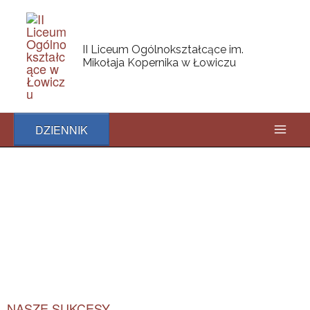
Skip
Mai
to
content
Men
II Liceum Ogólnokształcące im.
Mikołaja Kopernika w Łowiczu
DZIENNIK
NASZE SUKCESY