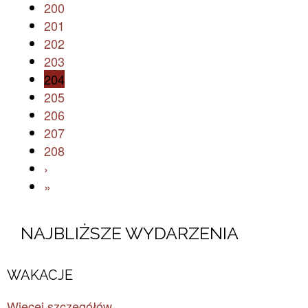
200
201
202
203
204
205
206
207
208
›
»
NAJBLIŻSZE WYDARZENIA
WAKACJE
Więcej szczegółów