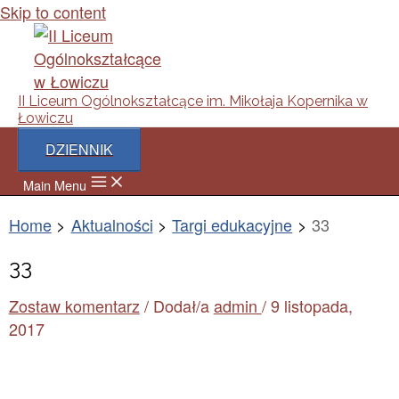
Skip to content
II Liceum Ogólnokształcące im. Mikołaja Kopernika w
Łowiczu
DZIENNIK
Main Menu
Home
Aktualności
Targi edukacyjne
33
33
Zostaw komentarz
/ Dodał/a
admin
/
9 listopada,
2017