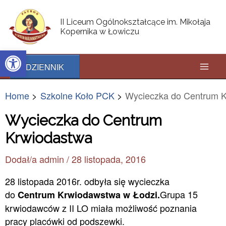
Skip
Post
Mai
to
navigation
II Liceum Ogólnokształcące im. Mikołaja
content
Kopernika w Łowiczu
Men
Open toolbar
DZIENNIK
Home
Szkolne Koło PCK
Wycieczka do Centrum 
Wycieczka do Centrum
Krwiodastwa
Dodał/a
admin
/
28 listopada, 2016
28 listopada 2016r. odbyła się wycieczka
do
Grupa 15
Centrum Krwiodawstwa w Łodzi.
krwiodawców z II LO miała możliwość poznania
pracy placówki od podszewki.