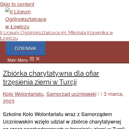
Skip to content
II Liceum Ogólnokształcące im. Mikołaja Kopernika w
Łowiczu
DZIENNIK
Main Menu
Zbiórka charytatywna dla ofiar
trzęsienia ziemi w Turcji
Koło Wolontariatu
,
Samorząd uczniowski
/
/
3 marca,
2023
Szkolne Koło Wolontariatu wraz z Samorządem
Uczniowskim wzięło udział w zbiórce charytatywnej
na rzecz poszkodowanych w trzęsieniu ziemi w Turcji.