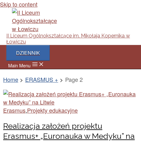
Skip to content
II Liceum Ogólnokształcące im. Mikołaja Kopernika w
Łowiczu
DZIENNIK
Main Menu
Home
ERASMUS +
Page 2
Erasmus
,
Projekty edukacyjne
Realizacja założeń projektu
Erasmus+ „Euronauka w Medyku” na