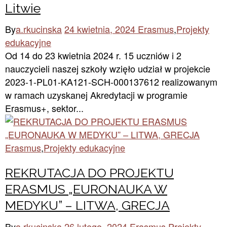
Litwie
By
a.rkucinska
24 kwietnia, 2024
Erasmus
,
Projekty
edukacyjne
Od 14 do 23 kwietnia 2024 r. 15 uczniów i 2
nauczycieli naszej szkoły wzięło udział w projekcie
2023-1-PL01-KA121-SCH-000137612 realizowanym
w ramach uzyskanej Akredytacji w programie
Erasmus+, sektor...
Erasmus
,
Projekty edukacyjne
REKRUTACJA DO PROJEKTU
ERASMUS „EURONAUKA W
MEDYKU” – LITWA, GRECJA
By
a.rkucinska
26 lutego, 2024
Erasmus
,
Projekty