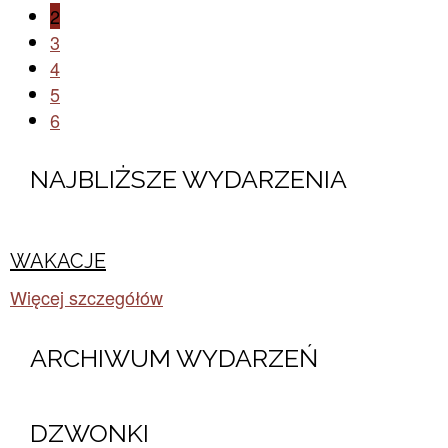
2
3
4
5
6
NAJBLIŻSZE WYDARZENIA
WAKACJE
Więcej szczegółów
ARCHIWUM WYDARZEŃ​
DZWONKI