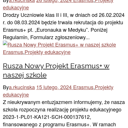
edukacyjne
Drodzy Uczniowie klas II i III, w dniach od 26.02.2024
r. do 08.03.2024 będzie trwała rekrutacja do projektu
Erasmus+ pt. „Euronauka w Medyku”. Poniżej
Regulamin, Formularz zgłoszeniowy...
Erasmus
,
Projekty edukacyjne
Rusza Nowy Projekt Erasmus+ w
naszej szkole
By
a.rkucinska
15 lutego, 2024
Erasmus
,
Projekty
edukacyjne
Z nieukrywanym entuzjazmem informujemy, że nasza
szkoła rozpoczyna realizację projektu edukacyjnego
2023-1-PL01-KA121-SCH-000137612,
finansowanego z programu Erasmus+. W ramach