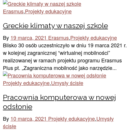
Erasmus
,
Projekty edukacyjne
Greckie klimaty w naszej szkole
By
19 marca, 2021
Erasmus
,
Projekty edukacyjne
Blisko 30 osób uczestniczyło w dniu 19 marca 2021 r.
w kolejnej zagranicznej “wirtualnej mobilności”
realizowanej w ramach projektu programu Erasmus
Plus pt. „Zagraniczna mobilność jako narzędzie...
Projekty edukacyjne
,
Umysły ścisłe
Pracownia komputerowa w nowej
odsłonie
By
10 marca, 2021
Projekty edukacyjne
,
Umysły
ścisłe