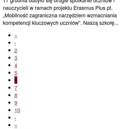
17 grudnia odbyło się drugie spotkanie uczniów i
nauczycieli w ramach projektu Erasmus Plus pt.
„Mobilność zagraniczna narzędziem wzmacniania
kompetencji kluczowych uczniów”. Naszą szkołę...
«
‹
2
3
4
5
6
7
8
9
10
›
»